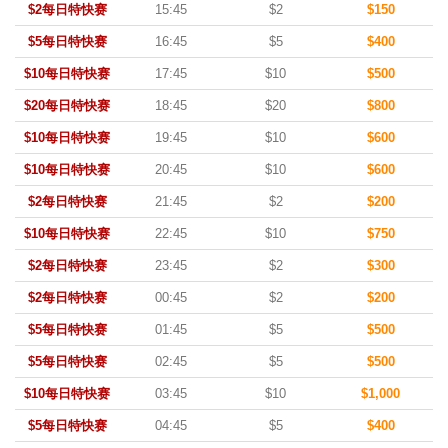
$2每日特快赛
15:45
$2
$150
$5每日特快赛
16:45
$5
$400
$10每日特快赛
17:45
$10
$500
$20每日特快赛
18:45
$20
$800
$10每日特快赛
19:45
$10
$600
$10每日特快赛
20:45
$10
$600
$2每日特快赛
21:45
$2
$200
$10每日特快赛
22:45
$10
$750
$2每日特快赛
23:45
$2
$300
$2每日特快赛
00:45
$2
$200
$5每日特快赛
01:45
$5
$500
$5每日特快赛
02:45
$5
$500
$10每日特快赛
03:45
$10
$1,000
$5每日特快赛
04:45
$5
$400