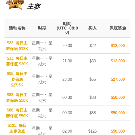
主赛
时间
活动名称
时期
(UTC+08:0
买入
保底奖金
0)
$22, 每日主
星期一 ~ 星
20:00
$22
$12,000
赛保底 $12K
期六
$33, 每日主
星期一 ~ 星
21:30
$33
$12,000
赛保底 $20K
期六
$55, 每日主
星期一 ~ 星
赛保底
23:00
$55
$27,500
期六
$27.5K
$88, 每日主
星期一 ~ 星
00:30
$88
$50,000
赛保底 $50K
期六
$88, 每日主
星期一 ~ 星
00:30
$88
$50,000
赛保底 $50K
期六
$125, 每日
星期一 ~ 星
主赛保底
02:00
$125
$50,000
期六