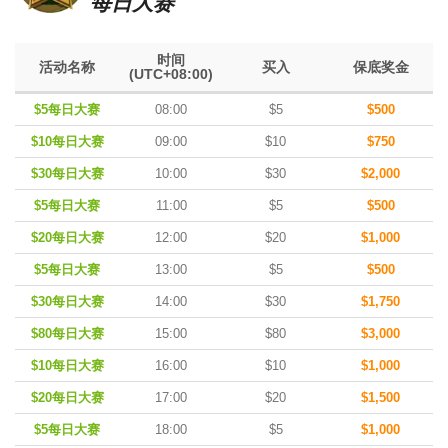
每日大赛
时间
活动名称
买入
保底奖金
(UTC+08:00)
$5每日大赛
08:00
$5
$500
$10每日大赛
09:00
$10
$750
$30每日大赛
10:00
$30
$2,000
$5每日大赛
11:00
$5
$500
$20每日大赛
12:00
$20
$1,000
$5每日大赛
13:00
$5
$500
$30每日大赛
14:00
$30
$1,750
$80每日大赛
15:00
$80
$3,000
$10每日大赛
16:00
$10
$1,000
$20每日大赛
17:00
$20
$1,500
$5每日大赛
18:00
$5
$1,000