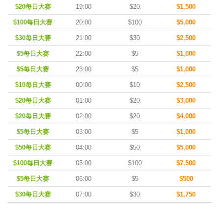
$20每日大赛
19:00
$20
$1,500
$100每日大赛
20:00
$100
$5,000
$30每日大赛
21:00
$30
$2,500
$5每日大赛
22:00
$5
$1,000
$5每日大赛
23:00
$5
$1,000
$10每日大赛
00:00
$10
$2,500
$20每日大赛
01:00
$20
$3,000
$20每日大赛
02:00
$20
$4,000
$5每日大赛
03:00
$5
$1,000
$50每日大赛
04:00
$50
$5,000
$100每日大赛
05:00
$100
$7,500
$5每日大赛
06:00
$5
$500
$30每日大赛
07:00
$30
$1,750