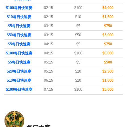
$100每日快速赛
02:15
$100
$4,000
$10每日快速赛
02:15
$10
$1,500
$5每日快速赛
03:15
$5
$750
$50每日快速赛
03:15
$50
$3,000
$5每日快速赛
04:15
$5
$750
$100每日快速赛
04:15
$100
$6,000
$5每日快速赛
05:15
$5
$500
$20每日快速赛
05:15
$20
$2,500
$10每日快速赛
06:15
$10
$1,000
$100每日快速赛
07:15
$100
$5,000