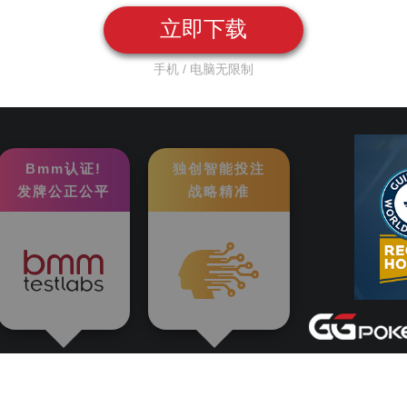
立即下载
手机 / 电脑无限制
Bmm认证!
独创智能投注
发牌公正公平
战略精准
This is an affiliate site of GGPuke.