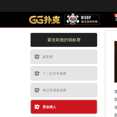
紧张刺激的锦标赛
豪客赛
十二生肖专属赛
每日常规保底赛
赏金猎人