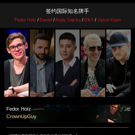
签约国际知名牌手
Fedor Holz
/
Daniel
/
Andy Stacks
/
ElkY
/
Jason Koon
Fedor Holz
CrownUpGuy